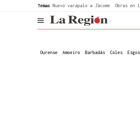
common.go-to-content
Temas
Nuevo varapalo a Jácome
Obras en l
header.menu.open
Ourense
Amoeiro
Barbadás
Coles
Esgos