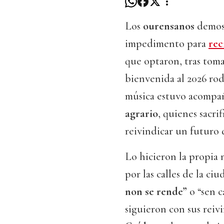
Los
ourensanos
demos
impedimento para
rec
que optaron, tras tomars
bienvenida al 2026 rode
música estuvo acompa
agrario
, quienes sacri
reivindicar un futuro 
Lo hicieron la propia 
por las calles de la ci
non se rende”
o “sen 
siguieron con sus reiv