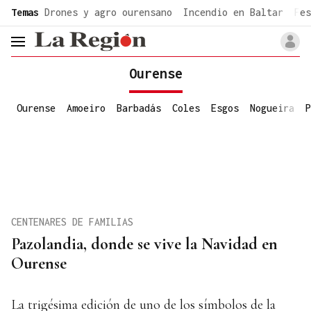
common.go-to-content
Temas
Drones y agro ourensano
Incendio en Baltar
Fes
header.menu.open
Ourense
Ourense
Amoeiro
Barbadás
Coles
Esgos
Nogueira
P
CENTENARES DE FAMILIAS
Pazolandia, donde se vive la Navidad en
Ourense
La trigésima edición de uno de los símbolos de la