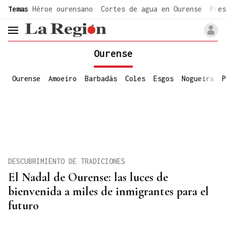
common.go-to-content
Temas
Héroe ourensano
Cortes de agua en Ourense
Pres
header.menu.open
Ourense
Ourense
Amoeiro
Barbadás
Coles
Esgos
Nogueira
P
DESCUBRIMIENTO DE TRADICIONES
El Nadal de Ourense: las luces de
bienvenida a miles de inmigrantes para el
futuro