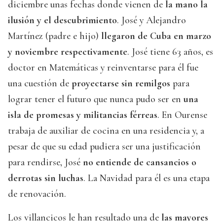
diciembre unas fechas donde vienen de
la mano la
ilusión y el descubrimiento
. José y Alejandro
Martínez (padre e hijo)
llegaron de Cuba en marzo
y noviembre respectivamente
. José tiene 63 años, es
doctor en Matemáticas y reinventarse para él fue
una cuestión de
proyectarse sin remilgos
para
lograr tener el futuro que nunca pudo ser en
una
isla de promesas y militancias férreas
. En Ourense
trabaja de auxiliar de cocina en una residencia y, a
pesar de que su edad pudiera ser una justificación
para rendirse, José
no entiende de cansancios o
derrotas sin luchas
. La Navidad para él es una etapa
de renovación.
Los villancicos le han resultado una de
las mayores