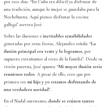
por esos días. “En Cuba era difícil ya disfrutar de
una tradición, aunque lo mejor se guardaba para la
Nochebuena. Aquí pienso disfrutar la cocina
gallega” asevera José.
Sobre las ilusiones e
inevitables sensibilidades
generadas por estas fiestas, Alejandro señala: “
La
ilusión principal era venir y lo logramos
, por
supuesto extrañamos al resto de la familia”. Desde su
visión paterna, José apunta: “
Mi mayor ilusión sería
reunirnos todos
. A pesar de ello, creo que por
primera vez
mi hijo y yo estamos disfrutando de
una verdadera navidad
”.
En el Nadal ourensano
, donde se reúnen tantos