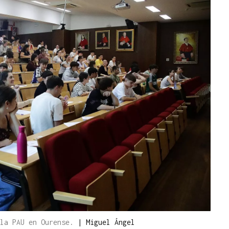
 la PAU en Ourense.
|
Miguel Ángel