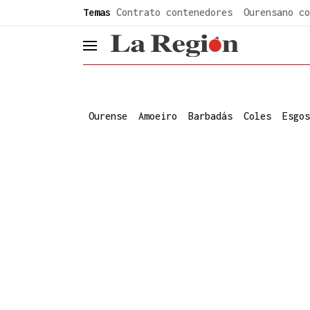
common.go-to-content
Temas
Contrato contenedores
Ourensano co
header.menu.open
Ourense
Amoeiro
Barbadás
Coles
Esgos