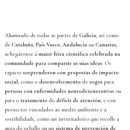
Alumnado de todas as partes de
Galicia
, así como
de
Cataluña
,
País Vasco
,
Andalucía
ou
Canarias
,
achegáronse á
maior feira científica celebrada na
comunidade para compartir as súas ideas
. Os
rapaces
sorprenderon con propostas de impacto
social
, como o
desenvolvemento
de
xogos
para
persoas con enfermidades neurodexenerativas
ou
para o
tratamento
do
déficit de atención
; e con
proxectos vinculados ao medio ambiente e a
sostibilidade, como un invernadoiro que recolle a
auga do orballo ou un
sistema de prevención de