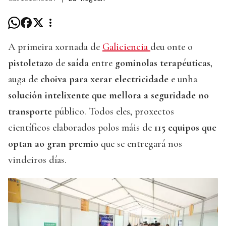
A primeira xornada de
Galiciencia
deu onte o
pistoletazo
de
saída
entre
gominolas
terapéuticas
,
auga de
choiva para xerar electricidade
e unha
solución intelixente que mellora a seguridade no
transporte
público. Todos eles, proxectos
científicos elaborados polos máis de
115 equipos que
optan ao gran premio
que se entregará nos
vindeiros días.