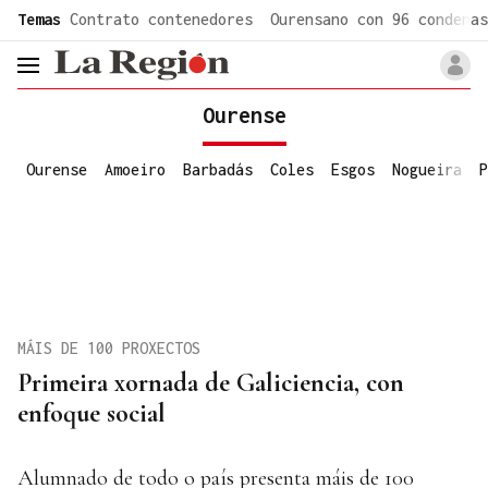
common.go-to-content
Temas
Contrato contenedores
Ourensano con 96 condenas
header.menu.open
Ourense
Ourense
Amoeiro
Barbadás
Coles
Esgos
Nogueira
P
MÁIS DE 100 PROXECTOS
Primeira xornada de Galiciencia, con
enfoque social
Alumnado de todo o país presenta máis de 100