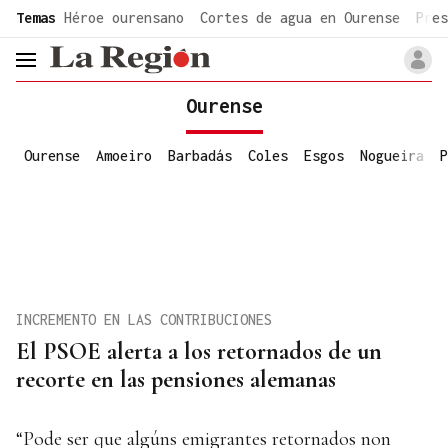
common.go-to-content
Temas
Héroe ourensano
Cortes de agua en Ourense
Pres
header.menu.open
Ourense
Ourense
Amoeiro
Barbadás
Coles
Esgos
Nogueira
P
INCREMENTO EN LAS CONTRIBUCIONES
El PSOE alerta a los retornados de un
recorte en las pensiones alemanas
“Pode ser que algúns emigrantes retornados non