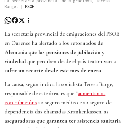
La secretaria provincial de migracións, Teresa
Barge.
|
PSOE
La secretaría provincial de emigraciones del PSOE
en Ourense ha alertado a
los retornados de
Alemania que las pensiones de jubilación y
viudedad
que perciben desde el país teutón
van a
sufrir un recorte desde este mes de enero
.
La causa, según indica la socialista Teresa Barge,
responsable de este área, es que “
aumentan as
contribucións
ao seguro médico e ao seguro de
dependencia das chamadas Krankenkassen,
as
aseguradoras que garanten ter asistencia sanitaria