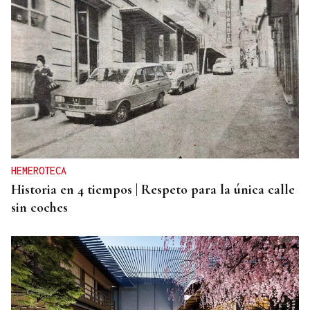
"FELIZ VIAJE AL MONSTRUO"
El Sol, la sangre y el Titanic: Así vivió La Región
el eclipse de 1912 en Ourense
HEMEROTECA
Historia en 4 tiempos | Respeto para la única calle
sin coches