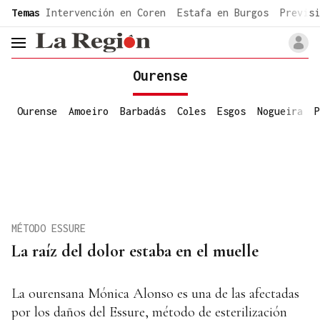
common.go-to-content
Temas
Intervención en Coren
Estafa en Burgos
Previsi
header.menu.open
Ourense
Ourense
Amoeiro
Barbadás
Coles
Esgos
Nogueira
P
MÉTODO ESSURE
La raíz del dolor estaba en el muelle
La ourensana Mónica Alonso es una de las afectadas
por los daños del Essure, método de esterilización