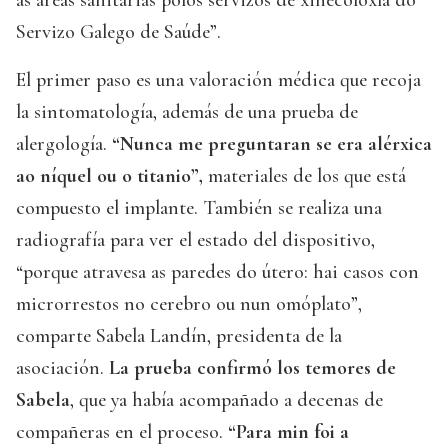
as áreas sanitarias polos servizos de xinecoloxía do
Servizo Galego de Saúde”.
El primer paso es una valoración médica que recoja
la sintomatología, además de una prueba de
alergología.
“Nunca me preguntaran se era alérxica
ao níquel ou o titanio”,
materiales de los que está
compuesto el implante. También se realiza una
radiografía para ver el estado del dispositivo,
“porque atravesa as paredes do útero: hai casos con
microrrestos no cerebro ou nun omóplato”,
comparte Sabela Landín, presidenta de la
asociación.
La prueba confirmó los temores de
Sabela
, que ya había acompañado a decenas de
compañeras en el proceso.
“Para min foi a