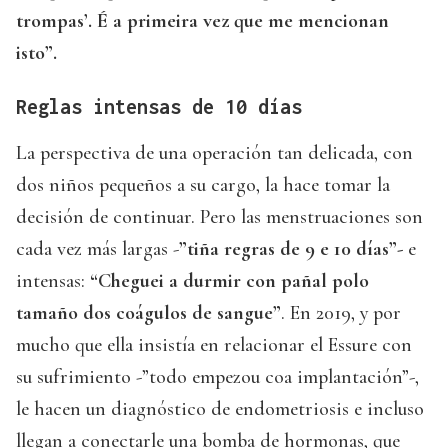
trompas’. É a primeira vez que me mencionan
isto”.
Reglas intensas de 10 días
La perspectiva de una operación tan delicada, con
dos niños pequeños a su cargo, la hace tomar la
decisión de continuar. Pero las menstruaciones son
cada vez más largas -
”tiña regras de 9 e 10 días”-
e
intensas:
“Cheguei a durmir con pañal polo
tamaño dos coágulos de sangue”
. En 2019, y por
mucho que ella insistía en relacionar el Essure con
su sufrimiento -”todo empezou coa implantación”-,
le hacen un diagnóstico de endometriosis e incluso
llegan a conectarle una bomba de hormonas, que