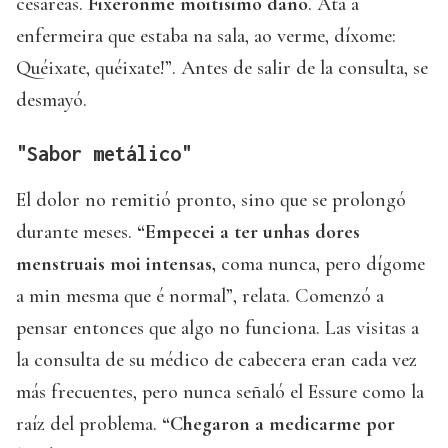
cesáreas.
Fixéronme moitísimo dano
. Ata a
enfermeira que estaba na sala, ao verme, díxome:
Quéixate, quéixate!”. Antes de salir de la consulta, se
desmayó.
"Sabor metálico"
El dolor no remitió pronto, sino que se prolongó
durante meses.
“Empecei a ter unhas dores
menstruais moi intensas,
coma nunca, pero dígome
a min mesma que é normal”, relata. Comenzó a
pensar entonces que algo no funciona. Las visitas a
la consulta de su médico de cabecera eran cada vez
más frecuentes, pero nunca señaló el Essure como la
raíz del problema.
“Chegaron a medicarme por