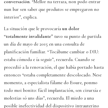
conversación
. “Mellor na terraza, non podo entrar
nun bar sen saber que produtos se empregaron no
interior”, explica.
La situación que le provocaría
un dolor
“totalmente invalidante”
tuvo su punto de partida
un día de mayo de 2015 en una consulta de
planificación familiar. “Tocábame cambiar o DIU:
estaba cómoda e ía seguir”, recuerda. Cuando se
procedió a la renovación, el que había portado hasta
entonces “estaba completamente descolocado. Nese
momento, a especialista fálame do Essure, ponmo
todo moi bonito: fácil implantación, sen cirurxía e
molestias só uns días”, recuerda. El miedo a una
posible inefectividad del dispositivo intrauterino