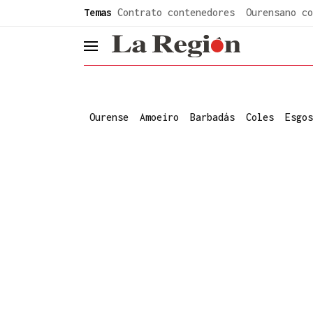
common.go-to-content
Temas
Contrato contenedores
Ourensano co
header.menu.open
Ourense
Amoeiro
Barbadás
Coles
Esgos