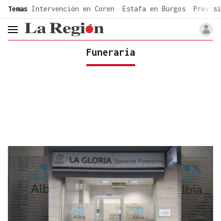
common.go-to-content
Temas
Intervención en Coren
Estafa en Burgos
Previsi
header.menu.open
Funeraria