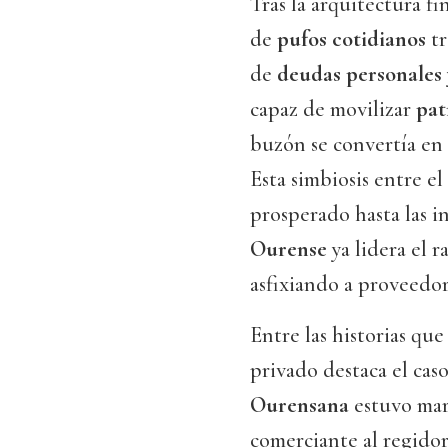
Tras la arquitectura f
de
pufos cotidianos
tr
de
deudas personales
capaz de movilizar
pat
buzón se convertía en
Esta simbiosis entre el
prosperado hasta las i
Ourense
ya lidera el 
asfixiando a proveedor
Entre las historias qu
privado destaca el cas
Ourensana
estuvo mar
comerciante al regidor