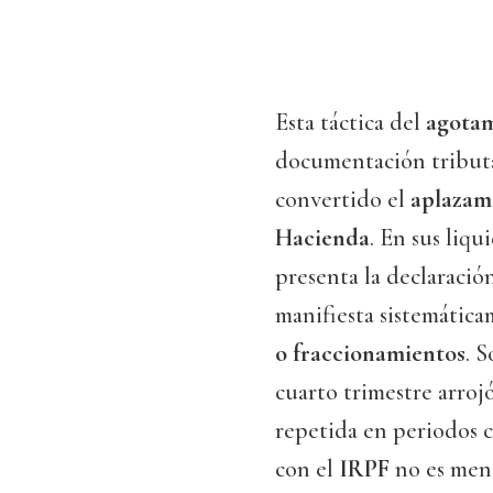
Esta táctica del
agota
documentación tributa
convertido el
aplazam
Hacienda
. En sus liq
presenta la declaració
manifiesta sistemática
o fraccionamientos
. S
cuarto trimestre arroj
repetida en periodos 
con el
IRPF
no es meno