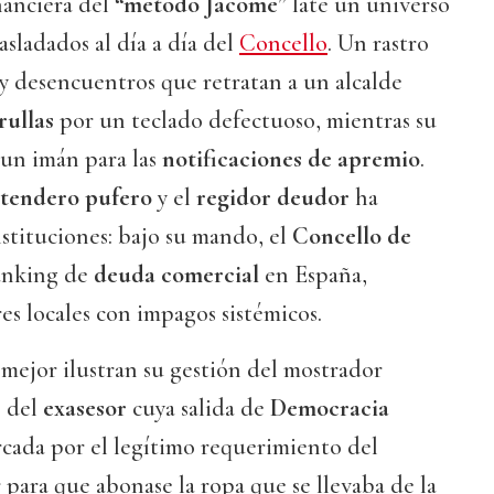
inanciera del
“método Jácome”
late un universo
asladados al día a día del
Concello
. Un rastro
y desencuentros que retratan a un alcalde
rullas
por un teclado defectuoso, mientras su
 un imán para las
notificaciones de apremio
.
tendero pufero
y el
regidor deudor
ha
nstituciones: bajo su mando, el
Concello de
ranking de
deuda comercial
en España,
es locales con impagos sistémicos.
e mejor ilustran su gestión del mostrador
o del
exasesor
cuya salida de
Democracia
cada por el legítimo requerimiento del
 para que abonase la ropa que se llevaba de la