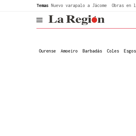
common.go-to-content
Temas
Nuevo varapalo a Jácome
Obras en l
header.menu.open
Ourense
Amoeiro
Barbadás
Coles
Esgos