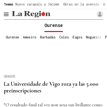
common.go-to-content
Temas
Nuevo varapalo a Jácome
Obras en la avenida de 
header.menu.open
Ourense
Ourense
Amoeiro
Barbadás
Coles
Esgos
Nogueira
P
GRADOS
La Universidade de Vigo roza ya las 5.000
preinscripciones
“O resultado final tal vez non sexa tan brillante como