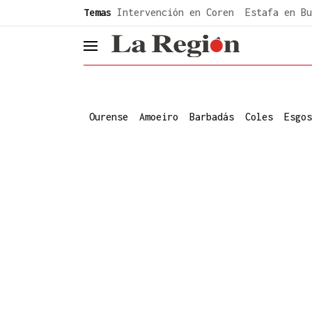
common.go-to-content
Temas
Intervención en Coren
Estafa en Bu
header.menu.open
Ourense
Amoeiro
Barbadás
Coles
Esgos