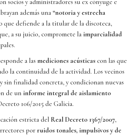
 son socios y administradores su ex cónyuge e
subrayan además una
“notoria y estrecha
 que defiende a la titular de la discoteca,
 que, a su juicio, compromete la
imparcialidad
pales.
 responde a las
mediciones acústicas
con las que
ado la continuidad de la actividad. Los vecinos
y sin finalidad concreta, y condicionan nuevas
ión de un
informe integral de aislamiento
ecreto 106/2015 de Galicia.
cación estricta del
Real Decreto 1367/2007
,
orrectores por
ruidos tonales, impulsivos y de