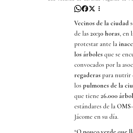
Vecinos de la ciudad
s
de las
20:30 horas
, en 
protestar ante la
inacc
los árboles
que se encu
convocados por la aso
regaderas
para nutrir 
los
pulmones de la ci
que tiene
26.000 árbo
estándares de la
OMS
Jácome en su día.
“
O pouco verde que l