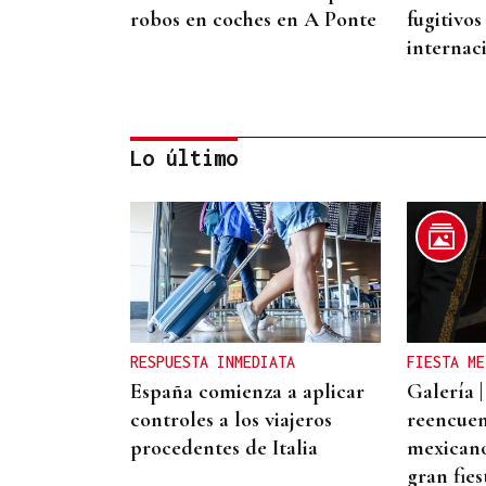
robos en coches en A Ponte
fugitivo
internac
Lo último
RESOLUCIÓN DEL TRIBUNAL
El Concello de Ourense,
sitiado tras caer la
adjudicación del autobús
RESPUESTA INMEDIATA
FIESTA ME
España comienza a aplicar
Galería |
controles a los viajeros
reencuen
procedentes de Italia
mexicano:
gran fies