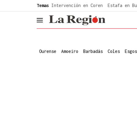
common.go-to-content
Temas
Intervención en Coren
Estafa en Bu
header.menu.open
Ourense
Amoeiro
Barbadás
Coles
Esgos