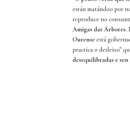
están matándoo por non
reproduce no conxunt
Amigas das Árbores
.
Ourense
está goberna
practica o desleixo” que
desequilibradas e sen 