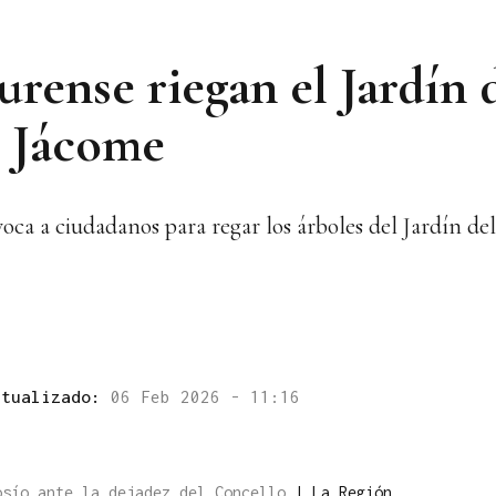
rense riegan el Jardín 
e Jácome
a a ciudadanos para regar los árboles del Jardín del 
ctualizado:
06 Feb 2026 - 11:16
osío ante la dejadez del Concello
|
La Región