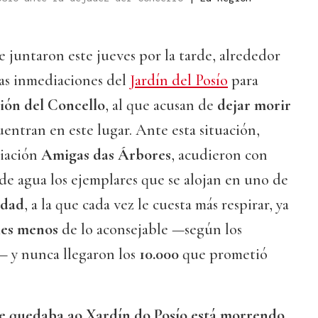
e juntaron este jueves por la tarde, alrededor
las inmediaciones del
Jardín del Posío
para
ión del Concello
, al que acusan de
dejar morir
entran en este lugar. Ante esta situación,
ciación
Amigas das Árbores
, acudieron con
de agua los ejemplares que se alojan en uno de
udad
, a la que cada vez le cuesta más respirar, ya
les menos
de lo aconsejable —según los
— y nunca llegaron los
10.000
que prometió
le quedaba ao Xardín do Posío está morrendo
,