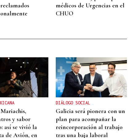
s reclamados
médicos de Urgencias en el
ionalmente
CHUO
XICANA
DIÁLOGO SOCIAL
 Mariachis,
Galicia será pionera con un
tros y sabor
plan para acompañar la
 así se vivió la
reincorporación al trabajo
ta de Avión, en
tras una baja laboral