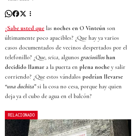
¿Sabe usted que
las
noches en O Vinteún
son
últimamente poco apacibles? ¿Que hay ya varios
casos documentados de vecinos despertados por el
telefonillo? ¿Que,
seica
, algunos
graciosillos
han
decidido llamar
a la puerta en
plena noche
y salir
corriendo? ¿Que estos vándalos
podrían llevarse
“una duchita”
si la cosa no cesa, porque hay quien
deja ya el cubo de agua en el balcón?
RELACIONADO