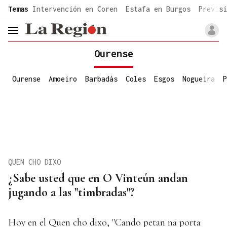
common.go-to-content
Temas
Intervención en Coren
Estafa en Burgos
Previsi
header.menu.open
Ourense
Ourense
Amoeiro
Barbadás
Coles
Esgos
Nogueira
P
QUEN CHO DIXO
¿Sabe usted que en O Vinteún andan
jugando a las "timbradas"?
Hoy en el Quen cho dixo, "Cando petan na porta