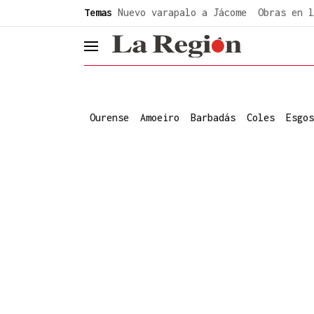
common.go-to-content
Temas
Nuevo varapalo a Jácome
Obras en l
header.menu.open
Ourense
Amoeiro
Barbadás
Coles
Esgos