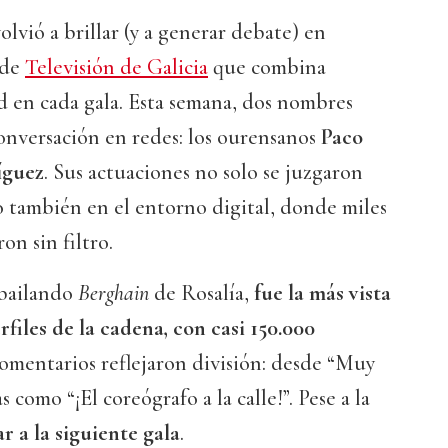
lvió a brillar (y a generar debate) en
 de
Televisión de Galicia
que combina
d en cada gala. Esta semana, dos nombres
onversación en redes: los ourensanos
Paco
íguez
. Sus actuaciones no solo se juzgaron
no también en el entorno digital, donde miles
on sin filtro.
 bailando
Berghain
de Rosalía,
fue la más vista
rfiles de la cadena, con casi 150.000
comentarios reflejaron división: desde “Muy
s como “¡El coreógrafo a la calle!”. Pese a la
r a la siguiente gala
.