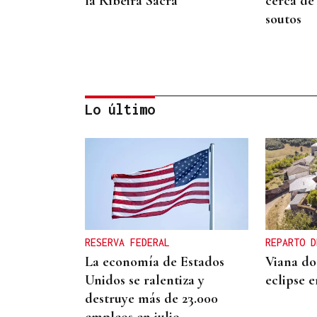
la Ribeira Sacra
cerca de
soutos
Lo último
19ª EDICIÓN
Parada de Sil eligió los
ganadores de su certamen
fotográfico
RESERVA FEDERAL
REPARTO D
La economía de Estados
Viana do 
Unidos se ralentiza y
eclipse e
destruye más de 23.000
empleos en julio