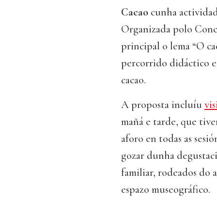
Cacao
cunha actividad
Organizada polo Conce
principal o lema “O ca
percorrido didáctico e
cacao.
A proposta incluíu
vis
mañá e tarde, que tiv
aforo en todas as sesió
gozar dunha degustaci
familiar, rodeados do 
espazo museográfico.