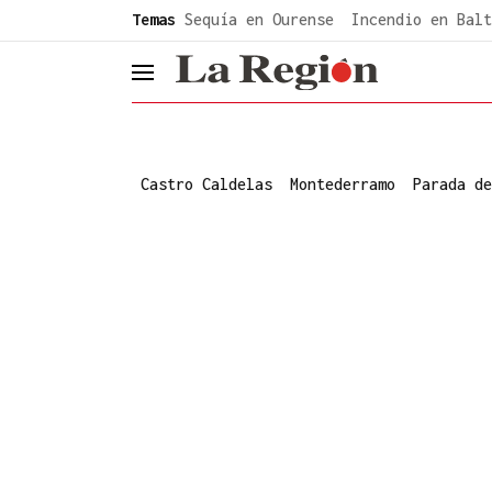
common.go-to-content
Temas
Sequía en Ourense
Incendio en Balt
header.menu.open
Castro Caldelas
Montederramo
Parada de