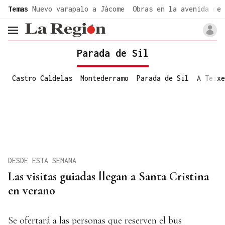
common.go-to-content
Temas
Nuevo varapalo a Jácome
Obras en la avenida de 
header.menu.open
Parada de Sil
Castro Caldelas
Montederramo
Parada de Sil
A Teixe
DESDE ESTA SEMANA
Las visitas guiadas llegan a Santa Cristina
en verano
Se ofertará a las personas que reserven el bus