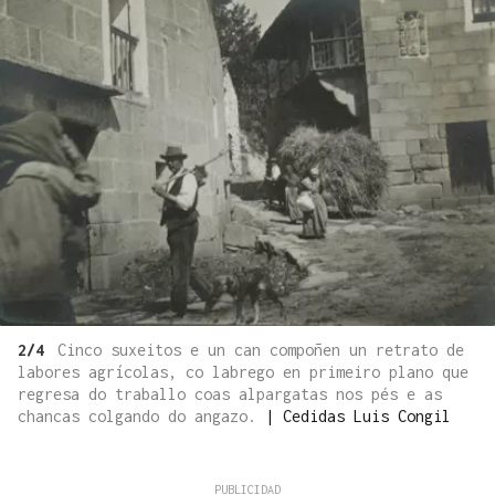
2/4
Cinco suxeitos e un can compoñen un retrato de
labores agrícolas, co labrego en primeiro plano que
regresa do traballo coas alpargatas nos pés e as
chancas colgando do angazo.
|
Cedidas Luis Congil