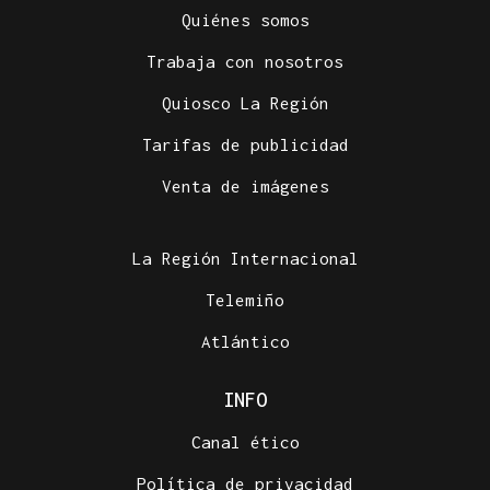
Quiénes somos
Trabaja con nosotros
Quiosco La Región
Tarifas de publicidad
INDEMNIZACIÓN
Venta de imágenes
La UEFA admite el pago a la supuesta amante de
Infantino
La Región Internacional
Telemiño
Atlántico
INFO
Canal ético
Política de privacidad