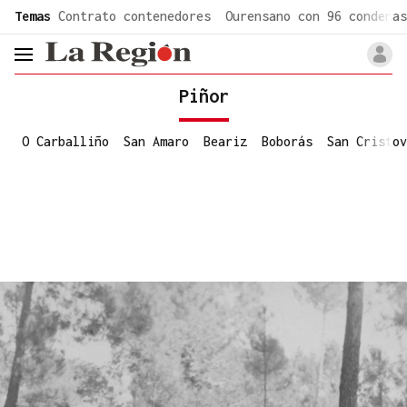
common.go-to-content
Temas
Contrato contenedores
Ourensano con 96 condenas
header.menu.open
Piñor
O Carballiño
San Amaro
Beariz
Boborás
San Cristov