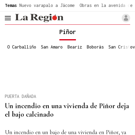
common.go-to-content
Temas
Nuevo varapalo a Jácome
Obras en la avenida de 
header.menu.open
Piñor
O Carballiño
San Amaro
Beariz
Boborás
San Cristov
PUERTA DAÑADA
Un incendio en una vivienda de Piñor deja
el bajo calcinado
Un incendio en un bajo de una vivienda en Piñor, ya