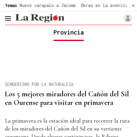
common.go-to-content
Temas
Nuevo varapalo a Jácome
Obras en la avenida de 
header.menu.open
Provincia
SENDERISMO POR LA NATURALEZA
Los 5 mejores miradores del Cañón del Sil
en Ourense para visitar en primavera
La primavera es la estación ideal para recorrer la ruta
de los miradores del Cañón del Sil en su vertiente
ourensana. Desde alturas vertiginosas, la Ribeira