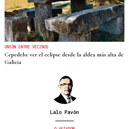
COLABORACIÓN POLICIAL
La A-52, a su paso por Ourense, escenario de la
huida frustrada a gran velocidad de un grupo
criminal
UNIÓN ENTRE VECINOS
Cepedelo: ver el eclipse desde la aldea más alta de
Galicia
Lalo Pavón
O AFIADOR