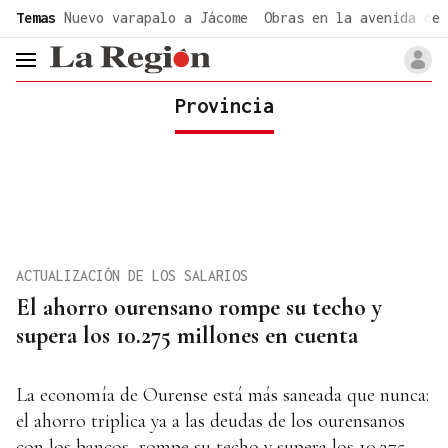
common.go-to-content
Temas
Nuevo varapalo a Jácome
Obras en la avenida de 
header.menu.open
Provincia
ACTUALIZACIÓN DE LOS SALARIOS
El ahorro ourensano rompe su techo y
supera los 10.275 millones en cuenta
La economía de Ourense está más saneada que nunca:
el ahorro triplica ya a las deudas de los ourensanos
con los bancos, rompe su techo y supera los 10.275