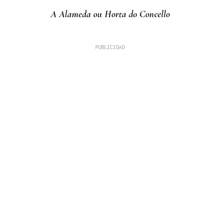
A Alameda ou Horta do Concello
COMPETICIÓN NACIONAL
Fin de semana completo para el piragüismo
ourensano