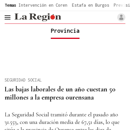
common.go-to-content
Temas
Intervención en Coren
Estafa en Burgos
Previsi
header.menu.open
Provincia
SEGURIDAD SOCIAL
Las bajas laborales de un año cuestan 50
millones a la empresa ourensana
La Seguridad Social tramitó durante el pasado año
31.553, con una duración media de 67,51 días, lo que
sitúa a la provincia de Ourense entre las diez de