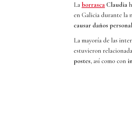
La
borrasca
Claudia
h
en Galicia durante la 
causar daños persona
La mayoría de las inte
estuvieron relacionada
postes
, así como con
i