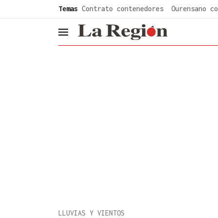
common.go-to-content
Temas
Contrato contenedores
Ourensano co
header.menu.open
LLUVIAS Y VIENTOS