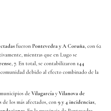
ectadas
fueron
Pontevedra y A Coruña
, con 62
ctivamente, mientras que en Lugo se
rense
,
7
. En total, se contabilizaron
144
 comunidad debido al efecto combinado de la
s municipios de
Vilagarcía
y
Vilanova de
 de los más afectados, con
9 y 4 incidencias
,
undaciones
. En la provincia de Pontevedra,