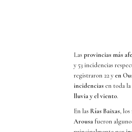
Las
provincias más af
y 53 incidencias respe
registraron 22 y
en Ou
incidencias
en toda la
lluvia y el viento
.
En las
Rías Baixas
, lo
Arousa
fueron algunos
principalmente por
in