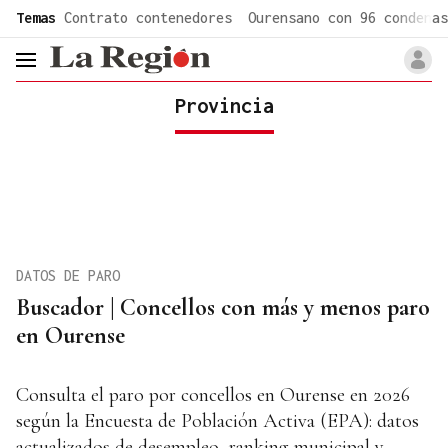
common.go-to-content
Temas
Contrato contenedores
Ourensano con 96 condenas
header.menu.open
Provincia
DATOS DE PARO
Buscador | Concellos con más y menos paro
en Ourense
Consulta el paro por concellos en Ourense en 2026
según la Encuesta de Población Activa (EPA): datos
actualizados de desempleo, ranking municipal y