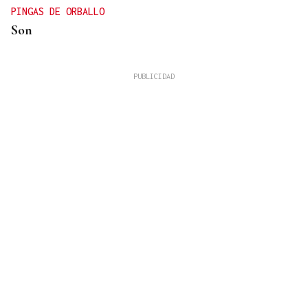
PINGAS DE ORBALLO
Son
José Manuel Torralba
La tortilla de patatas perfecta