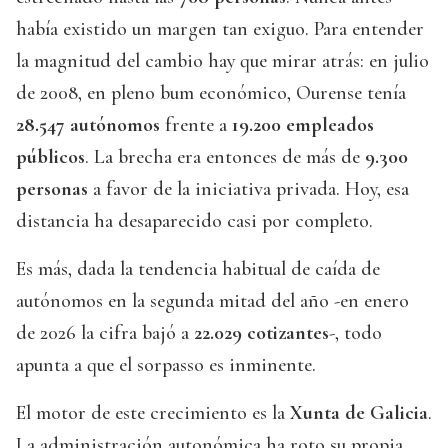
había existido un margen tan exiguo. Para entender
la magnitud del cambio hay que mirar atrás: en julio
de 2008, en pleno bum económico, Ourense tenía
28.547 autónomos
frente a
19.200 empleados
públicos
. La brecha era entonces de más de
9.300
personas
a favor de la iniciativa privada. Hoy, esa
distancia ha desaparecido casi por completo.
Es más, dada la tendencia habitual de caída de
autónomos en la segunda mitad del año -en enero
de 2026 la cifra bajó a
22.029 cotizantes
-, todo
apunta a que el sorpasso es inminente.
El motor de este crecimiento es la
Xunta de Galicia
.
La administración autonómica ha roto su propia