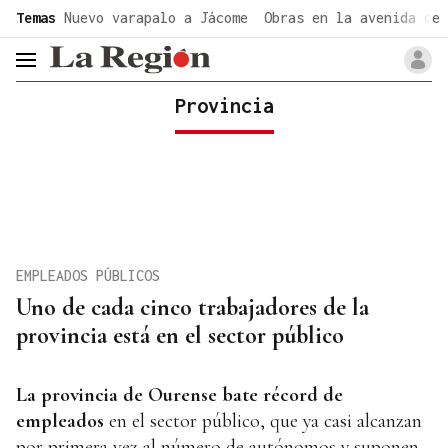
common.go-to-content
Temas
Nuevo varapalo a Jácome
Obras en la avenida de 
header.menu.open
Provincia
EMPLEADOS PÚBLICOS
Uno de cada cinco trabajadores de la
provincia está en el sector público
La provincia de Ourense bate récord de
empleados
en el sector público, que ya casi alcanzan
por primera vez al número de autónomos y suponen