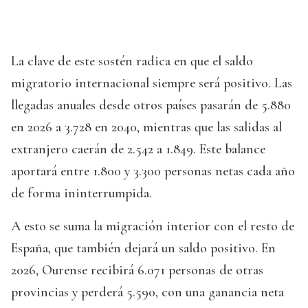
La clave de este sostén radica en que el saldo
migratorio internacional siempre será positivo. Las
llegadas anuales desde otros países pasarán de 5.880
en 2026 a 3.728 en 2040, mientras que las salidas al
extranjero caerán de 2.542 a 1.849. Este balance
aportará entre 1.800 y 3.300 personas netas cada año
de forma ininterrumpida.
A esto se suma la migración interior con el resto de
España, que también dejará un saldo positivo. En
2026, Ourense recibirá 6.071 personas de otras
provincias y perderá 5.590, con una ganancia neta