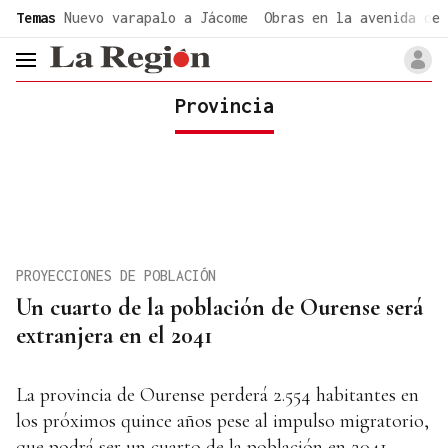
common.go-to-content
Temas
Nuevo varapalo a Jácome
Obras en la avenida de 
header.menu.open
Provincia
PROYECCIONES DE POBLACIÓN
Un cuarto de la población de Ourense será
extranjera en el 2041
La provincia de Ourense perderá 2.554 habitantes en
los próximos quince años pese al impulso migratorio,
que podrá ser un cuarto de la población en 2041