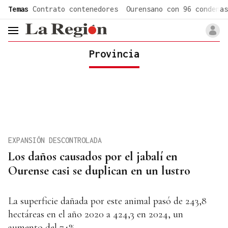
common.go-to-content
Temas
Contrato contenedores
Ourensano con 96 condenas
header.menu.open
Provincia
EXPANSIÓN DESCONTROLADA
Los daños causados por el jabalí en
Ourense casi se duplican en un lustro
La superficie dañada por este animal pasó de 243,8
hectáreas en el año 2020 a 424,3 en 2024, un
aumento del 74%