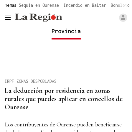
common.go-to-content
Temas
Sequía en Ourense
Incendio en Baltar
Bonoloto 
header.menu.open
Provincia
IRPF ZONAS DESPOBLADAS
La deducción por residencia en zonas
rurales que puedes aplicar en concellos de
Ourense
Los contribuyentes de Ourense pueden beneficiarse