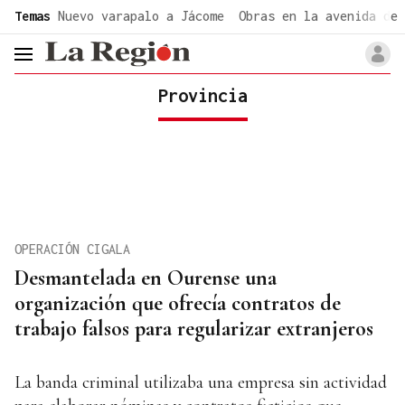
common.go-to-content
Temas
Nuevo varapalo a Jácome
Obras en la avenida de 
header.menu.open
Provincia
OPERACIÓN CIGALA
Desmantelada en Ourense una
organización que ofrecía contratos de
trabajo falsos para regularizar extranjeros
La banda criminal utilizaba una empresa sin actividad