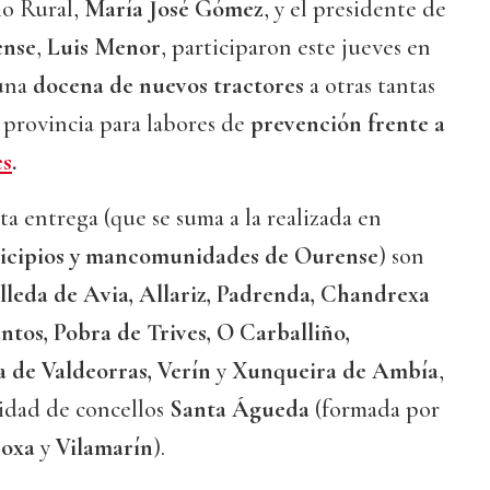
io Rural,
María José Gómez
, y el presidente de
ense
,
Luis Menor
, participaron este jueves en
 una
docena de nuevos tractores
a otras tantas
a provincia para labores de
prevención frente a
es
.
ta entrega (que se suma a la realizada en
icipios y mancomunidades de Ourense
) son
lleda de Avia, Allariz, Padrenda, Chandrexa
ntos, Pobra de Trives, O Carballiño,
a de Valdeorras, Verín
y
Xunqueira de Ambía
,
idad de concellos
Santa Águeda
(formada por
roxa
y
Vilamarín
).