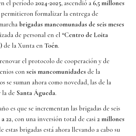
en el período
2024-2025
, ascendió a
6,5 millones
s permitieron formalizar la entrega de
 marcha
brigadas mancomunadas de seis meses
lizada de personal en el
“Centro de Loita
)
de la Xunta en
Toén
.
 renovar el protocolo de cooperación y de
venios con
seis mancomunidades
de la
dos se suman ahora como novedad, las de la
 la de
Santa Águeda
.
ño es que se incrementan las brigadas de seis
 a 22
, con una inversión total de casi
2 millones
de estas brigadas está ahora llevando a cabo su