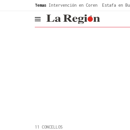
common.go-to-content
Temas
Intervención en Coren
Estafa en Bu
header.menu.open
11 CONCELLOS