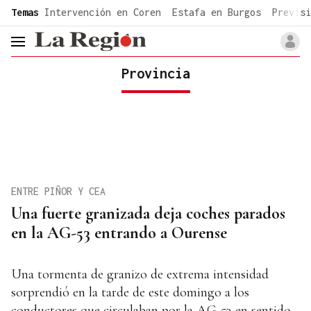
common.go-to-content
Temas
Intervención en Coren
Estafa en Burgos
Previsi
header.menu.open
Provincia
ENTRE PIÑOR Y CEA
Una fuerte granizada deja coches parados
en la AG-53 entrando a Ourense
Una tormenta de granizo de extrema intensidad
sorprendió en la tarde de este domingo a los
conductores que circulaban por la AG-53 en sentido