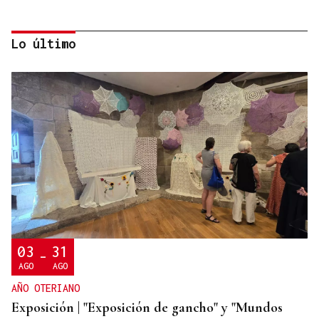
Lo último
AUTO JUDICIAL
La Justicia frena un proyecto eólico en la provincia
de Ourense por riesgos medioambientales
03
31
-
AGO
AGO
AÑO OTERIANO
Exposición | "Exposición de gancho" y "Mundos