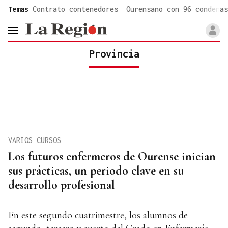
common.go-to-content
Temas
Contrato contenedores
Ourensano con 96 condenas
header.menu.open
Provincia
VARIOS CURSOS
Los futuros enfermeros de Ourense inician
sus prácticas, un periodo clave en su
desarrollo profesional
En este segundo cuatrimestre, los alumnos de