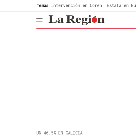
common.go-to-content
Temas
Intervención en Coren
Estafa en Bu
header.menu.open
UN 46,5% EN GALICIA