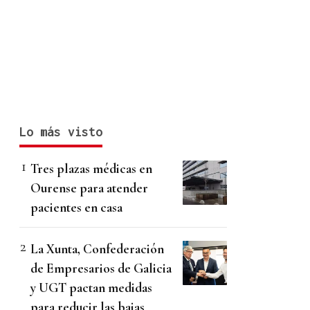
Lo más visto
Tres plazas médicas en
Ourense para atender
pacientes en casa
La Xunta, Confederación
de Empresarios de Galicia
y UGT pactan medidas
para reducir las bajas