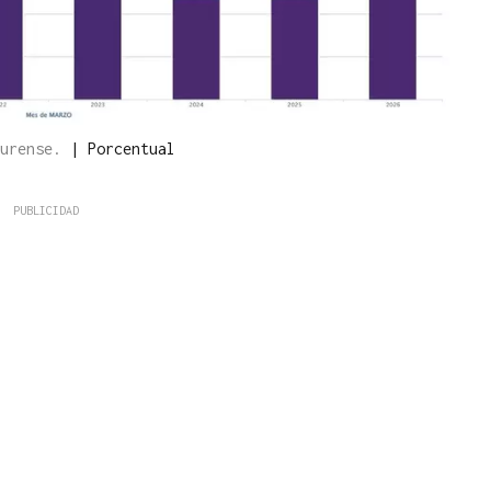
Ourense.
|
Porcentual