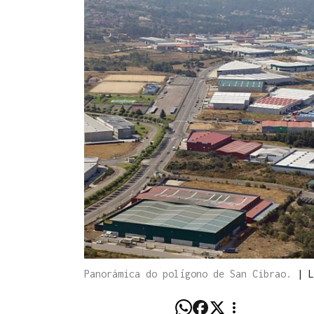
Panorámica do polígono de San Cibrao.
|
L