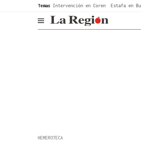
common.go-to-content
Temas
Intervención en Coren
Estafa en Bu
header.menu.open
HEMEROTECA