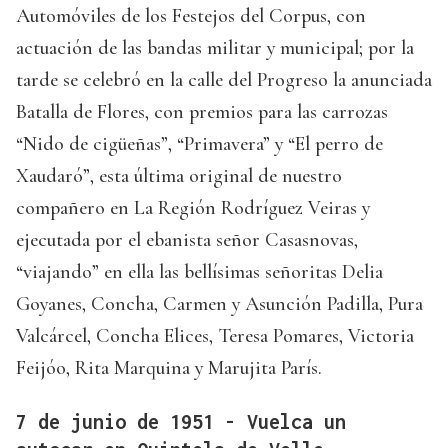
Automóviles de los Festejos del Corpus, con
actuación de las bandas militar y municipal; por la
tarde se celebró en la calle del Progreso la anunciada
Batalla de Flores, con premios para las carrozas
“Nido de cigüeñas”, “Primavera” y “El perro de
Xaudaró”, esta última original de nuestro
compañero en La Región Rodríguez Veiras y
ejecutada por el ebanista señor Casasnovas,
“viajando” en ella las bellísimas señoritas Delia
Goyanes, Concha, Carmen y Asunción Padilla, Pura
Valcárcel, Concha Elices, Teresa Pomares, Victoria
Feijóo, Rita Marquina y Marujita París.
7 de junio de 1951 - Vuelca un