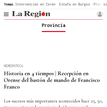
common.go-to-content
Temas
Intervención en Coren
Estafa en Burgos
Previsi
header.menu.open
Provincia
HEMEROTECA
Historia en 4 tiempos | Recepción en
Orense del bastón de mando de Francisco
Franco
Los sucesos más importantes acontecidos hace 25, 50,