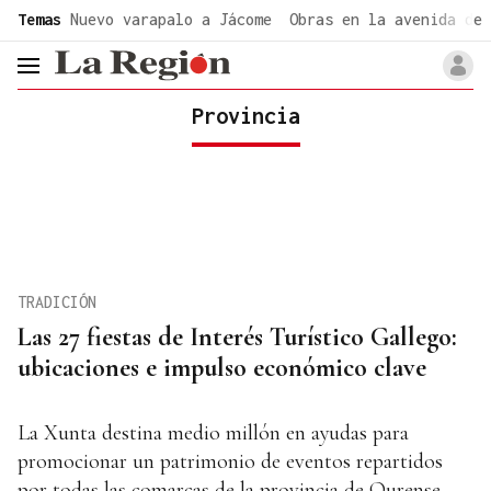
common.go-to-content
Temas
Nuevo varapalo a Jácome
Obras en la avenida de 
header.menu.open
Provincia
TRADICIÓN
Las 27 fiestas de Interés Turístico Gallego:
ubicaciones e impulso económico clave
La Xunta destina medio millón en ayudas para
promocionar un patrimonio de eventos repartidos
por todas las comarcas de la provincia de Ourense