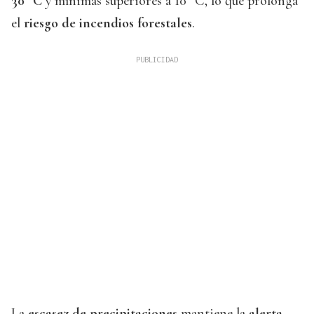
30 °C
y mínimas superiores a 10 °C, lo que prolonga
el
riesgo de incendios forestales
.
La
escasez de precipitaciones
mantiene la
alerta