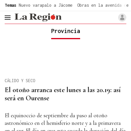
common.go-to-content
Temas
Nuevo varapalo a Jácome
Obras en la avenida de 
header.menu.open
Provincia
CÁLIDO Y SECO
El otoño arranca este lunes a las 20.19: así
será en Ourense
El equinoccio de septiembre da paso al otoño
astronómico en el hemisferio norte y a la primavera
en el sur. El día en que esto sucede la duración del día