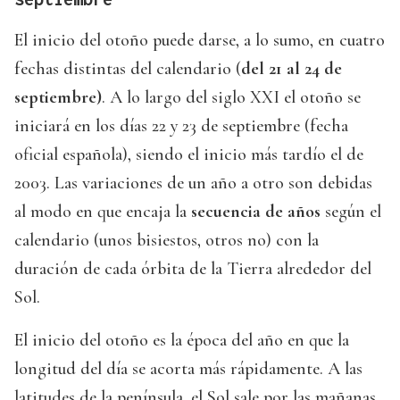
El inicio del otoño puede darse, a lo sumo, en cuatro
fechas distintas del calendario (
del 21 al 24 de
septiembre)
. A lo largo del siglo XXI el otoño se
iniciará en los días 22 y 23 de septiembre (fecha
oficial española), siendo el inicio más tardío el de
2003. Las variaciones de un año a otro son debidas
al modo en que encaja la
secuencia de años
según el
calendario (unos bisiestos, otros no) con la
duración de cada órbita de la Tierra alrededor del
Sol.
El inicio del otoño es la época del año en que la
longitud del día se acorta más rápidamente. A las
latitudes de la península, el Sol sale por las mañanas