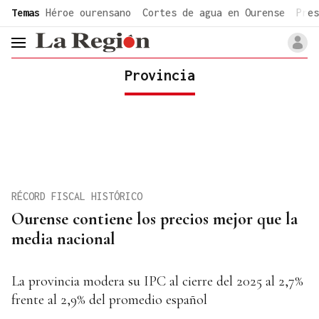
common.go-to-content
Temas
Héroe ourensano
Cortes de agua en Ourense
Pres
header.menu.open
Provincia
RÉCORD FISCAL HISTÓRICO
Ourense contiene los precios mejor que la
media nacional
La provincia modera su IPC al cierre del 2025 al 2,7%
frente al 2,9% del promedio español