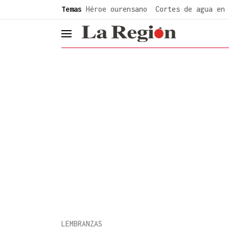
common.go-to-content
Temas
Héroe ourensano
Cortes de agua en 
header.menu.open
LEMBRANZAS