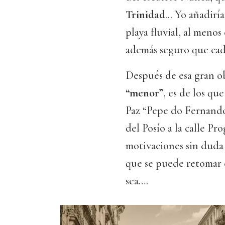
Trinidad
... Yo añadirí
playa fluvial, al menos
además seguro que cada
Después de esa gran o
“menor”
, es de los qu
Paz “Pepe do Fernando”
del Posío a la calle Pr
motivaciones sin duda 
que se puede retomar 
sea….