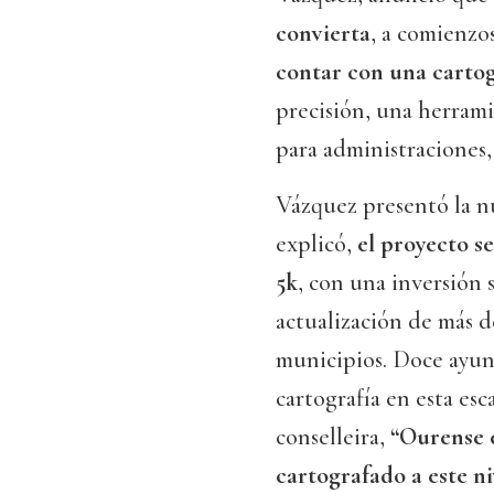
convierta
, a comienzo
contar con una carto
precisión, una herrami
para administraciones,
Vázquez presentó la nu
explicó,
el proyecto se
5k
, con una inversión s
actualización de más d
municipios. Doce ayun
cartografía en esta esc
conselleira,
“Ourense é
cartografado a este ni