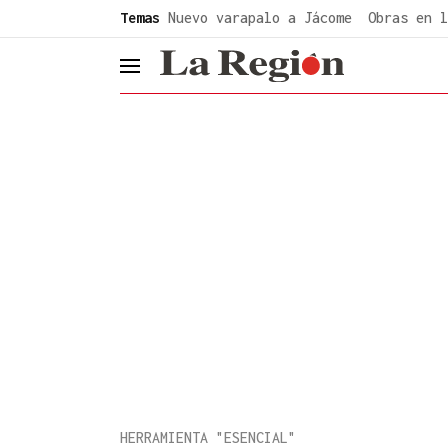
common.go-to-content
Temas
Nuevo varapalo a Jácome
Obras en l
header.menu.open
HERRAMIENTA "ESENCIAL"