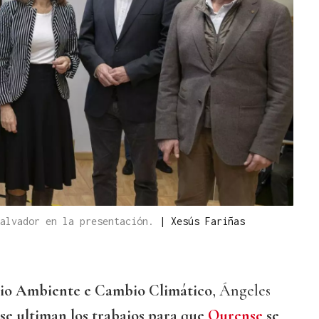
Salvador en la presentación.
|
Xesús Fariñas
dio Ambiente e Cambio Climático
, Ángeles
se ultiman los trabajos para que
Ourense
se