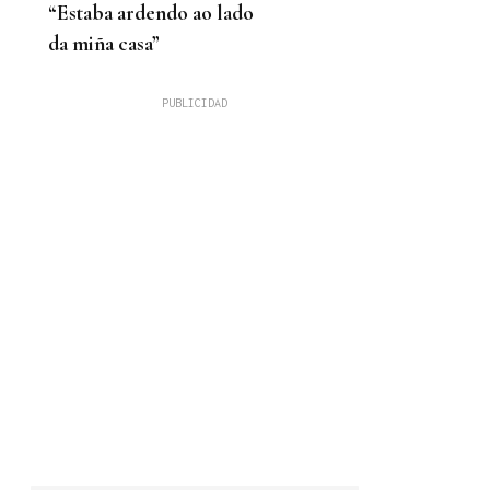
“Estaba ardendo ao lado
da miña casa”