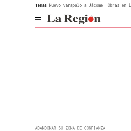
common.go-to-content
Temas
Nuevo varapalo a Jácome
Obras en l
header.menu.open
ABANDONAR SU ZONA DE CONFIANZA