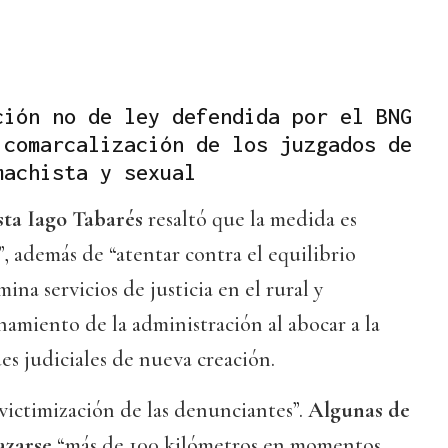
ción no de ley defendida por el BNG
 comarcalización de los juzgados de
machista y sexual
sta Iago Tabarés
resaltó que la medida es
”, además de “atentar contra el equilibrio
imina servicios de justicia en el rural y
amiento de la administración al abocar a la
es judiciales de nueva creación.
victimización de las denunciantes”.
Algunas de
azarse
“más de 100 kilómetros en momentos