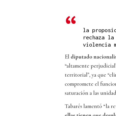
la proposi
rechaza la
violencia 
El
diputado nacionali
“altamente perjudicial
territorial”, ya que “el
compromete el funcion
saturación a las unidad
Tabarés lamentó “la re
ellas tienen que despl