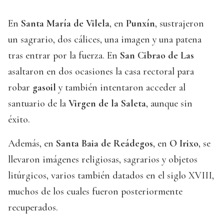
En
Santa María de Vilela
, en
Punxín
, sustrajeron
un sagrario, dos cálices, una imagen y una patena
tras entrar por la fuerza. En
San Cibrao de Las
asaltaron en dos ocasiones la casa rectoral para
robar
gasoil
y también intentaron acceder al
santuario de la
Virgen de la Saleta
, aunque sin
éxito.
Además, en
Santa Baia de Reádegos
, en
O Irixo
, se
llevaron imágenes religiosas, sagrarios y objetos
litúrgicos, varios también datados en el siglo XVIII,
muchos de los cuales fueron posteriormente
recuperados.