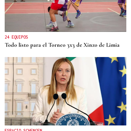
AUTO JUDICIAL
La Justicia frena un proyecto eólico en la provincia
de Ourense por riesgos medioambientales
24 EQUIPOS
Todo listo para el Torneo 3x3 de Xinzo de Limia
ESPACIO SCHENGEN