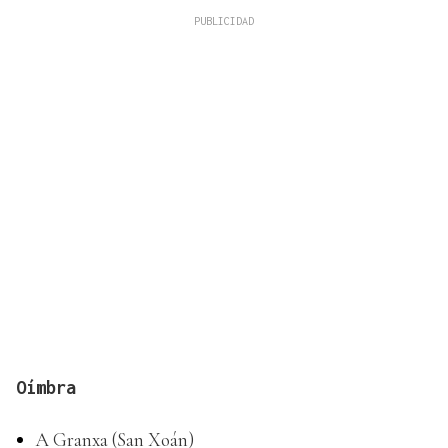
Oímbra
A Granxa (San Xoán)