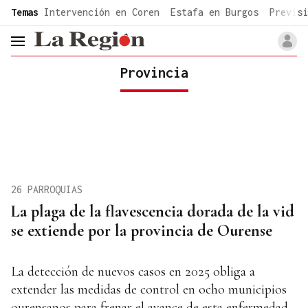
common.go-to-content
Temas
Intervención en Coren
Estafa en Burgos
Previsi
header.menu.open
Provincia
26 PARROQUIAS
La plaga de la flavescencia dorada de la vid
se extiende por la provincia de Ourense
La detección de nuevos casos en 2025 obliga a
extender las medidas de control en ocho municipios
ourensanos para frenar el avance de esta enfermedad