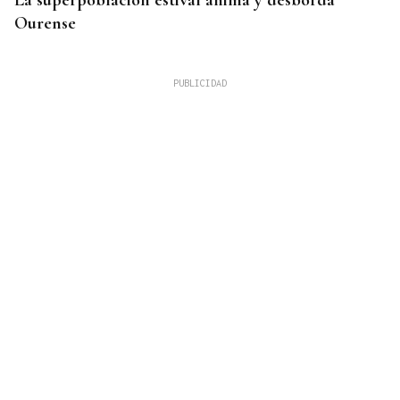
La superpoblación estival anima y desborda
Ourense
SEGURIDAD
Más de 200 guardias civiles darán seguridad en el
eclipse a la provincia de Ourense