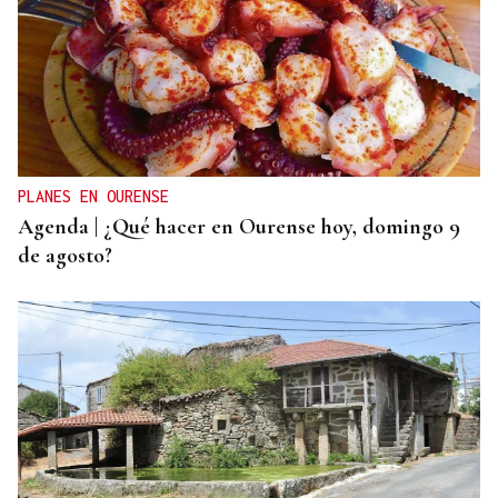
POLOS RÍOS E MONTAÑAS DE OURENSE
A Ribeira Sacra, flora e fauna nas ribeiras miñota
e siliense
PLANES EN OURENSE
Agenda | ¿Qué hacer en Ourense hoy, domingo 9
de agosto?