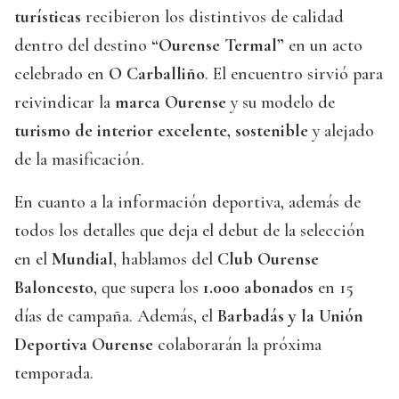
turísticas
recibieron los distintivos de calidad
dentro del destino
“Ourense Termal”
en un acto
celebrado en
O Carballiño
. El encuentro sirvió para
reivindicar la
marca Ourense
y su modelo de
turismo de interior excelente, sostenible
y alejado
de la masificación.
En cuanto a la información deportiva, además de
todos los detalles que deja el debut de la selección
en el
Mundial
, hablamos del
Club Ourense
Baloncesto
, que supera los
1.000 abonados
en 15
días de campaña. Además, el
Barbadás y la Unión
Deportiva Ourense
colaborarán la próxima
temporada.