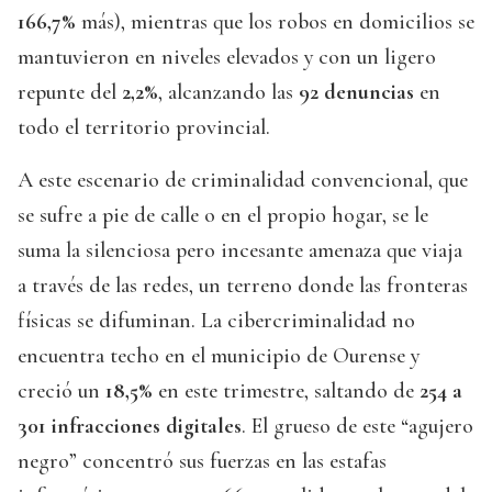
166,7%
más), mientras que los robos en domicilios se
mantuvieron en niveles elevados y con un ligero
repunte del
2,2%
, alcanzando las
92 denuncias
en
todo el territorio provincial.
A este escenario de criminalidad convencional, que
se sufre a pie de calle o en el propio hogar, se le
suma la silenciosa pero incesante amenaza que viaja
a través de las redes, un terreno donde las fronteras
físicas se difuminan. La cibercriminalidad no
encuentra techo en el municipio de Ourense y
creció un
18,5%
en este trimestre, saltando de
254 a
301 infracciones digitales
. El grueso de este “agujero
negro” concentró sus fuerzas en las estafas