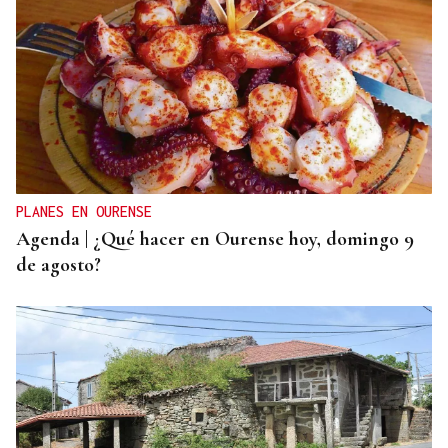
POLOS RÍOS E MONTAÑAS DE OURENSE
A Ribeira Sacra, flora e fauna nas ribeiras miñota
e siliense
PLANES EN OURENSE
Agenda | ¿Qué hacer en Ourense hoy, domingo 9
de agosto?