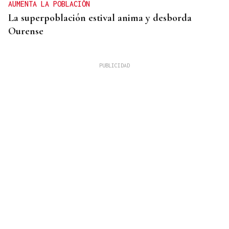
AUMENTA LA POBLACIÓN
La superpoblación estival anima y desborda
Ourense
SEGURIDAD
Más de 200 guardias civiles darán seguridad en el
eclipse a la provincia de Ourense