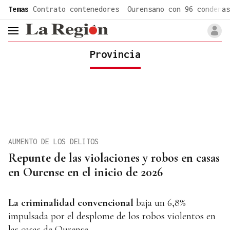
common.go-to-content
Temas
Contrato contenedores
Ourensano con 96 condenas
header.menu.open
Provincia
AUMENTO DE LOS DELITOS
Repunte de las violaciones y robos en casas
en Ourense en el inicio de 2026
La criminalidad convencional
baja un 6,8%
impulsada por el desplome de los robos violentos en
las casas de Ourense