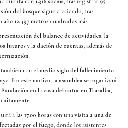
dad cuenta con
1.316 socios
, tras registrar
95
nsión del bosque
sigue creciendo, tras
mo año
12.497 metros cuadrados
más.
presentación del balance de actividades
, la
os futuros
y la
dación de cuentas
, además de
ternización
.
 también con el
medio siglo del fallecimiento
ayo
. Por este motivo, la
asamblea
se organizará
a
Fundación
en la
casa del autor en Trasalba
,
atuitamente
.
uirá a las
17,00 horas
con una
visita a una de
fectadas por el fuego
, donde los asistentes