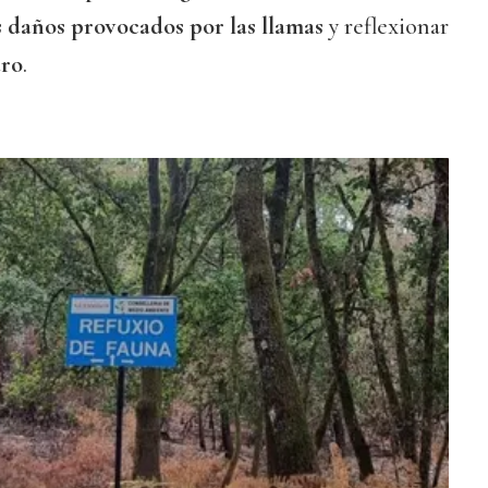
 daños provocados por las llamas
y reflexionar
uro
.