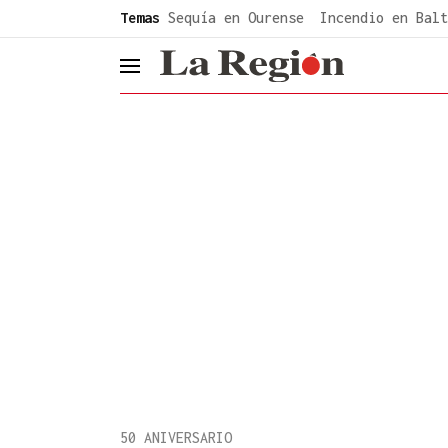
common.go-to-content
Temas
Sequía en Ourense
Incendio en Balt
header.menu.open
50 ANIVERSARIO