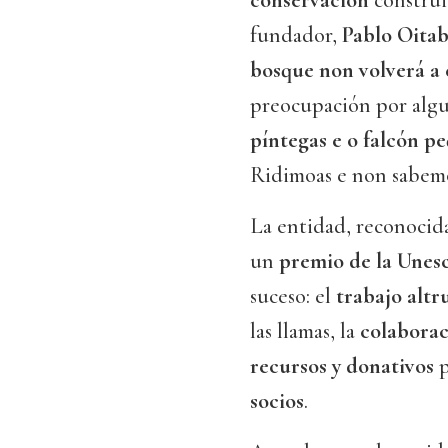
conservación
construi
fundador,
Pablo Oita
bosque non volverá a 
preocupación por algu
píntegas e o falcón p
Ridimoas e non sabemos
La entidad, reconocid
un
premio de la Unes
suceso: el
trabajo altr
las llamas, la
colaborac
recursos y donativos
p
socios
.