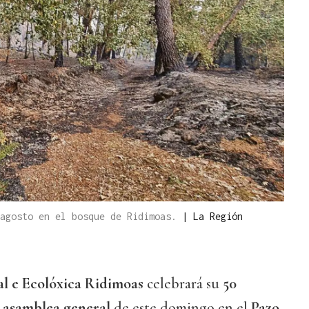
 agosto en el bosque de Ridimoas.
|
La Región
l e Ecolóxica Ridimoas
celebrará su
50
a
asamblea general
de este domingo en el
Pazo