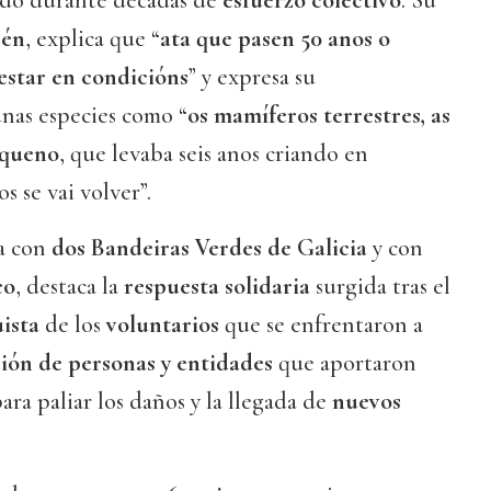
do durante décadas de
esfuerzo colectivo
. Su
bén
, explica que “
ata que pasen 50 anos o
estar en condicións
” y expresa su
nas especies como “
os mamíferos terrestres, as
equeno
, que levaba seis anos criando en
 se vai volver”.
a con
dos Bandeiras Verdes de Galicia
y con
co
, destaca la
respuesta solidaria
surgida tras el
uista
de los
voluntarios
que se enfrentaron a
ión de personas y entidades
que aportaron
ara paliar los daños y la llegada de
nuevos