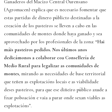
Ganaderos del Macizo Central Ourensano
(Agromacen) explica que es necesario fomentar que
estas partidas de dinero públicto destinadas a la
creación de los pasteiros se lleven a cabo en las
comunidades de montes donde haya ganado y sea
aprovechado por los profesionales de la zona:
“Hai
máis pasteiros pedidos. Nos últimos anos
dedicámonos a colaborar coa Consellería de
Medio Rural para legalizar as comunidades de
montes
, mirando as necesidades de base territorial
que teñen as explotacións locais e as viabilidade
deses pasteiros, para que ese diñeiro público axude a
fixar poboación e vaia a parar onde sexan viables as
explotacións”.