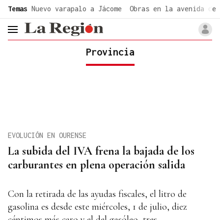
common.go-to-content
Temas
Nuevo varapalo a Jácome
Obras en la avenida de 
header.menu.open
Provincia
EVOLUCIÓN EN OURENSE
La subida del IVA frena la bajada de los
carburantes en plena operación salida
Con la retirada de las ayudas fiscales, el litro de
gasolina es desde este miércoles, 1 de julio, diez
céntimos más caro y el del gasóleo, tres.