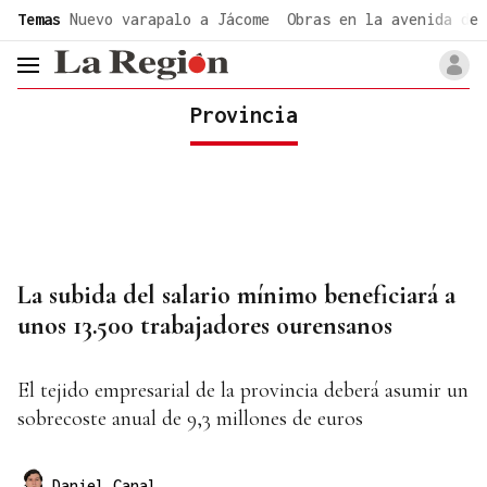
common.go-to-content
Temas
Nuevo varapalo a Jácome
Obras en la avenida de 
header.menu.open
Provincia
La subida del salario mínimo beneficiará a
unos 13.500 trabajadores ourensanos
El tejido empresarial de la provincia deberá asumir un
sobrecoste anual de 9,3 millones de euros
Daniel Canal