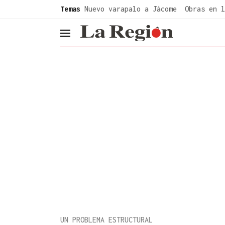
common.go-to-content
Temas
Nuevo varapalo a Jácome
Obras en l
header.menu.open
UN PROBLEMA ESTRUCTURAL